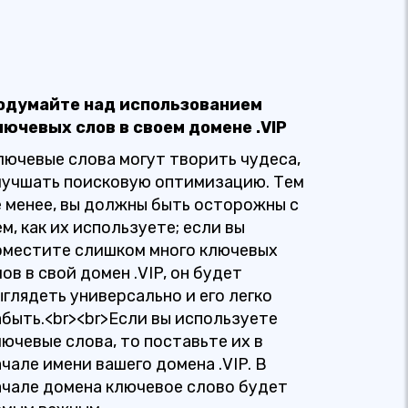
одумайте над использованием
лючевых слов в своем домене .VIP
лючевые слова могут творить чудеса,
лучшать поисковую оптимизацию. Тем
е менее, вы должны быть осторожны с
м, как их используете; если вы
оместите слишком много ключевых
ов в свой домен .VIP, он будет
ыглядеть универсально и его легко
абыть.<br><br>Если вы используете
лючевые слова, то поставьте их в
ачале имени вашего домена .VIP. В
ачале домена ключевое слово будет