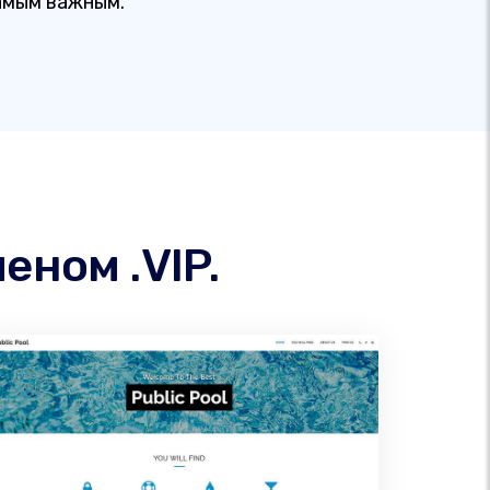
амым важным.
еном .VIP.