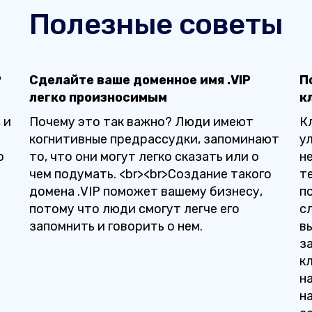
Полезные советы
P
Сделайте ваше доменное имя .VIP
П
легко произносимым
к
 и
Почему это так важно? Люди имеют
К
когнитивные предрассудки, запоминают
у
о
то, что они могут легко сказать или о
н
чем подумать. <br><br>Создание такого
те
домена .VIP поможет вашему бизнесу,
п
потому что люди смогут легче его
сл
запомнить и говорить о нем.
в
з
к
н
н