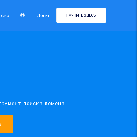
|
ржка
Логин
НАЧНИТЕ ЗДЕСЬ
струмент поиска домена
к