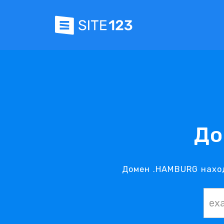
До
Домен .HAMBURG наход