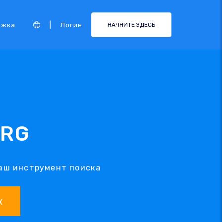
|
ржка
Логин
НАЧНИТЕ ЗДЕСЬ
URG
наш инструмент поиска
.
к