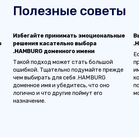
Полезные советы
Избегайте принимать эмоциональные
В
о
решения касательно выбора
.
.HAMBURG доменного имени
Е
е
Такой подход может стать большой
п
ошибкой. Тщательно подумайте прежде
и
чем выбирать для себя .HAMBURG
к
е
доменное имя и убедитесь, что оно
п
логично и что другие поймут его
м
назначение.