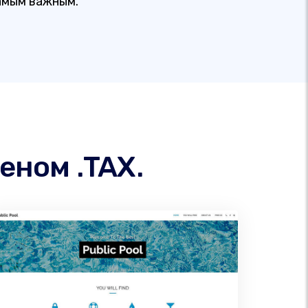
амым важным.
еном .TAX.