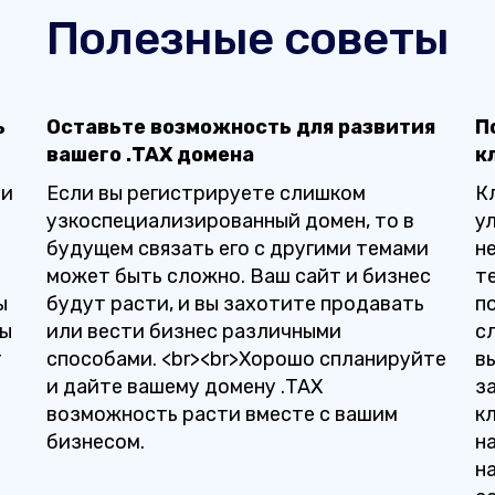
Полезные советы
ь
Оставьте возможность для развития
П
вашего .TAX домена
к
ни
Если вы регистрируете слишком
К
узкоспециализированный домен, то в
у
будущем связать его с другими темами
н
может быть сложно. Ваш сайт и бизнес
те
ы
будут расти, и вы захотите продавать
п
ры
или вести бизнес различными
с
т
способами. <br><br>Хорошо спланируйте
в
и дайте вашему домену .TAX
з
возможность расти вместе с вашим
к
бизнесом.
н
н