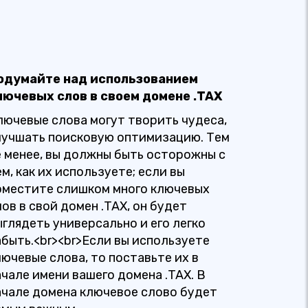
одумайте над использованием
лючевых слов в своем домене .TAX
лючевые слова могут творить чудеса,
лучшать поисковую оптимизацию. Тем
е менее, вы должны быть осторожны с
м, как их используете; если вы
оместите слишком много ключевых
лов в свой домен .TAX, он будет
ыглядеть универсально и его легко
абыть.<br><br>Если вы используете
лючевые слова, то поставьте их в
ачале имени вашего домена .TAX. В
ачале домена ключевое слово будет