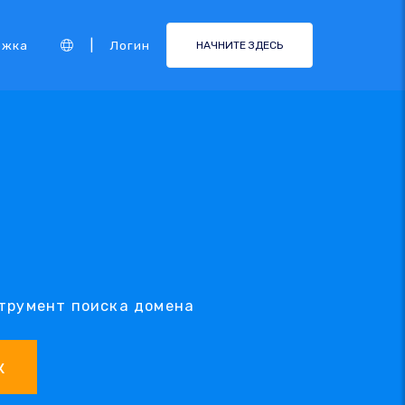
|
ржка
Логин
НАЧНИТЕ ЗДЕСЬ
струмент поиска домена
к