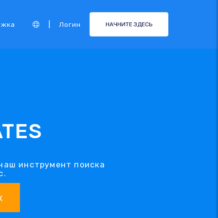
|
ржка
Логин
НАЧНИТЕ ЗДЕСЬ
ATES
 наш инструмент поиска
с.
к