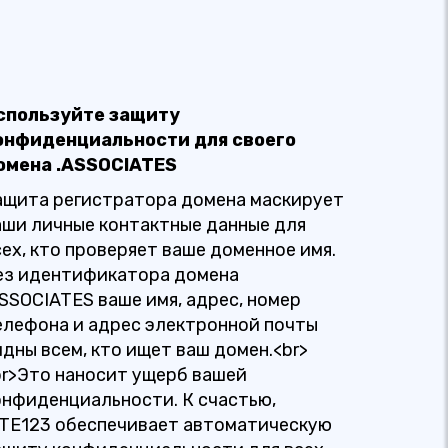
спользуйте защиту
онфиденциальности для своего
омена .ASSOCIATES
ащита регистратора домена маскирует
аши личные контактные данные для
сех, кто проверяет ваше доменное имя.
ез идентификатора домена
ASSOCIATES ваше имя, адрес, номер
елефона и адрес электронной почты
идны всем, кто ищет ваш домен.<br>
br>Это наносит ущерб вашей
онфиденциальности. К счастью,
ITE123 обеспечивает автоматическую