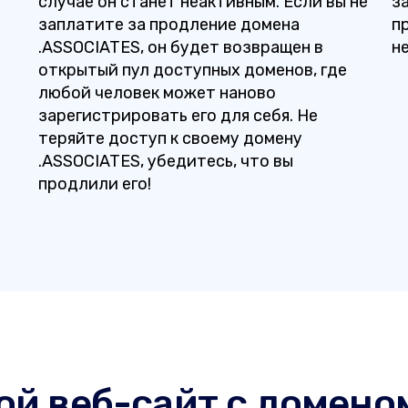
случае он станет неактивным. Если вы не
з
заплатите за продление домена
п
.ASSOCIATES, он будет возвращен в
н
открытый пул доступных доменов, где
любой человек может наново
зарегистрировать его для себя. Не
теряйте доступ к своему домену
.ASSOCIATES, убедитесь, что вы
продлили его!
й веб-сайт с домено