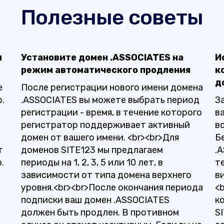
Полезные советы
и
Установите домен .ASSOCIATES на
И
режим автоматического продления
к
д
е
После регистрации нового имени домена
.
.ASSOCIATES вы можете выбрать период
З
регистрации - время, в течение которого
в
регистратор поддерживает активный
в
домен от вашего имени. <br><br>Для
Б
т
доменов SITE123 мы предлагаем
.
.
периоды на 1, 2, 3, 5 или 10 лет, в
т
зависимости от типа домена верхнего
в
уровня.<br><br>После окончания периода
<
подписки ваш домен .ASSOCIATES
к
должен быть продлен. В противном
S