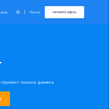
|
ржка
Логин
НАЧНИТЕ ЗДЕСЬ
T
струмент поиска домена
к