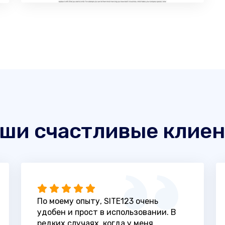
ши счастливые клие
По моему опыту, SITE123 очень
удобен и прост в использовании. В
редких случаях, когда у меня