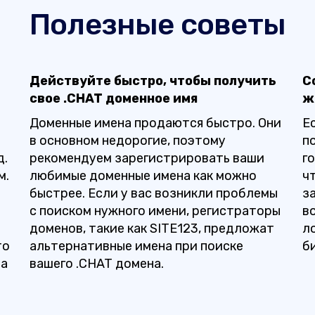
Полезные советы
Действуйте быстро, чтобы получить
С
свое .CHAT доменное имя
ж
Доменные имена продаются быстро. Они
Е
в основном недорогие, поэтому
п
д.
рекомендуем зарегистрировать ваши
г
м.
любимые доменные имена как можно
ч
быстрее. Если у вас возникли проблемы
з
с поиском нужного имени, регистраторы
в
доменов, такие как SITE123, предложат
л
то
альтернативные имена при поиске
б
та
вашего .CHAT домена.