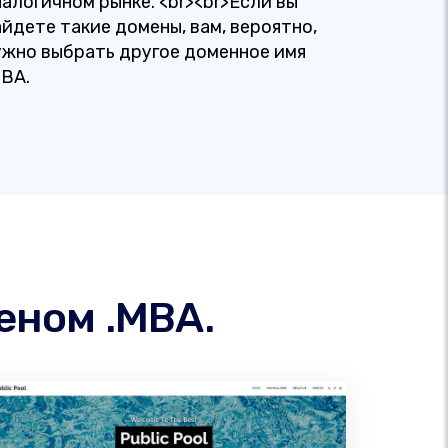
налогичном рынке. <br><br>Если вы
айдете такие домены, вам, вероятно,
ужно выбрать другое доменное имя
MBA.
еном .MBA.