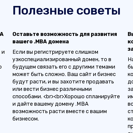
Полезные советы
BA
Оставьте возможность для развития
В
вашего .MBA домена
к
з
 и
Если вы регистрируете слишком
узкоспециализированный домен, то в
Н
о
будущем связать его с другими темами
б
может быть сложно. Ваш сайт и бизнес
к
будут расти, и вы захотите продавать
д
или вести бизнес различными
з
способами. <br><br>Хорошо спланируйте
и
и дайте вашему домену .MBA
в
возможность расти вместе с вашим
с
бизнесом.
к
п