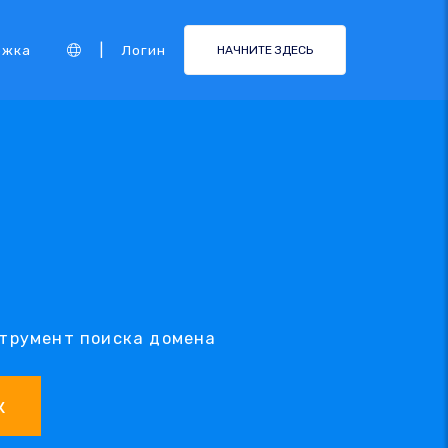
|
ржка
Логин
НАЧНИТЕ ЗДЕСЬ
струмент поиска домена
к