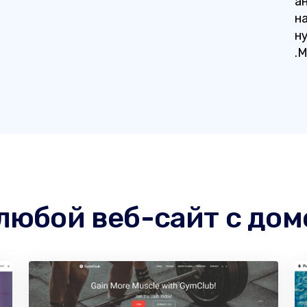
а
н
н
.
любой веб-сайт с дом