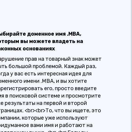
ыбирайте доменное имя .MBA,
оторым вы можете владеть на
аконных основаниях
арушение прав на товарный знак может
ыть большой проблемой. Каждый раз,
огда у вас есть интересная идея для
оменного имени .MBA, и вы хотите
арегистрировать его, просто введите
мя в поисковой системе и просмотрите
се результаты на первой и второй
траницах. <br><br>То, что вы ищете, это
омпании, которые уже используют
ридуманное вами имя и работают на