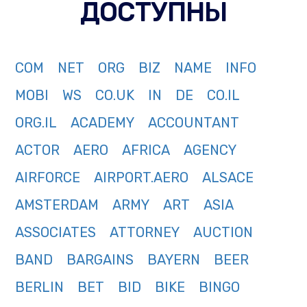
ДОСТУПНЫ
COM
NET
ORG
BIZ
NAME
INFO
MOBI
WS
CO.UK
IN
DE
CO.IL
ORG.IL
ACADEMY
ACCOUNTANT
ACTOR
AERO
AFRICA
AGENCY
AIRFORCE
AIRPORT.AERO
ALSACE
AMSTERDAM
ARMY
ART
ASIA
ASSOCIATES
ATTORNEY
AUCTION
BAND
BARGAINS
BAYERN
BEER
BERLIN
BET
BID
BIKE
BINGO