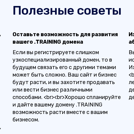
Полезные советы
,
Оставьте возможность для развития
И
вашего .TRAINING домена
а
Если вы регистрируете слишком
В
узкоспециализированный домен, то в
и
будущем связать его с другими темами
И
может быть сложно. Ваш сайт и бизнес
<
будут расти, и вы захотите продавать
л
или вести бизнес различными
д
способами. <br><br>Хорошо спланируйте
д
и дайте вашему домену .TRAINING
возможность расти вместе с вашим
бизнесом.
,