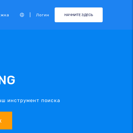
|
ржка
Логин
НАЧНИТЕ ЗДЕСЬ
ING
наш инструмент поиска
к