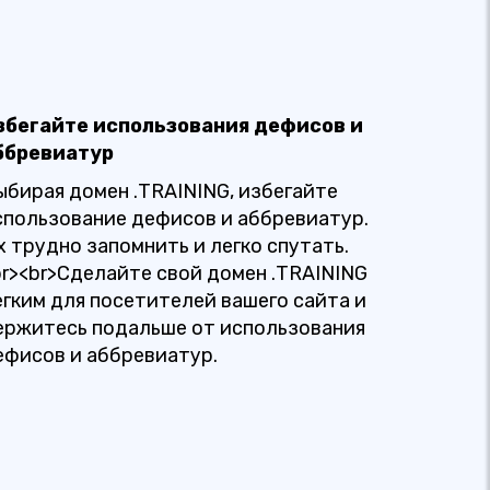
збегайте использования дефисов и
ббревиатур
ыбирая домен .TRAINING, избегайте
спользование дефисов и аббревиатур.
х трудно запомнить и легко спутать.
br><br>Сделайте свой домен .TRAINING
егким для посетителей вашего сайта и
ержитесь подальше от использования
ефисов и аббревиатур.