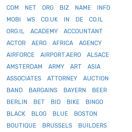
COM
NET
ORG
BIZ
NAME
INFO
MOBI
WS
CO.UK
IN
DE
CO.IL
ORG.IL
ACADEMY
ACCOUNTANT
ACTOR
AERO
AFRICA
AGENCY
AIRFORCE
AIRPORT.AERO
ALSACE
AMSTERDAM
ARMY
ART
ASIA
ASSOCIATES
ATTORNEY
AUCTION
BAND
BARGAINS
BAYERN
BEER
BERLIN
BET
BID
BIKE
BINGO
BLACK
BLOG
BLUE
BOSTON
BOUTIQUE
BRUSSELS
BUILDERS