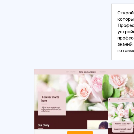
Открой
которы
Профес
устрой
профес
знаний
готовы