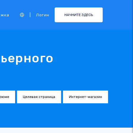
|
ржка
Логин
НАЧНИТЕ ЗДЕСЬ
ьерного
зюме
Целевая страница
Интернет-магазин