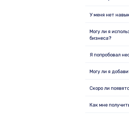
У меня нет навы
Могу ли я испол
бизнеса?
Я попробовал нес
Могу ли я добав
Скоро ли появят
Как мне получит