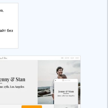
а,
айт без