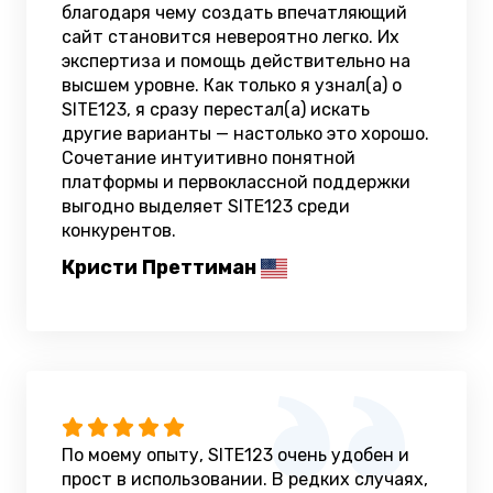
благодаря чему создать впечатляющий
сайт становится невероятно легко. Их
экспертиза и помощь действительно на
высшем уровне. Как только я узнал(а) о
SITE123, я сразу перестал(а) искать
другие варианты — настолько это хорошо.
Сочетание интуитивно понятной
платформы и первоклассной поддержки
выгодно выделяет SITE123 среди
конкурентов.
Кристи Преттиман
По моему опыту, SITE123 очень удобен и
прост в использовании. В редких случаях,