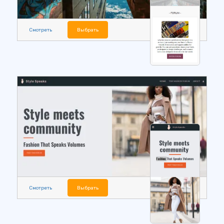
Смотреть
Выбрать
Смотреть
Выбрать