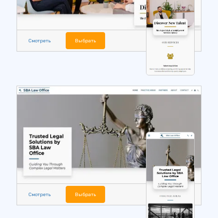
Смотреть
Выбрать
Смотреть
Выбрать