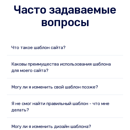
Часто задаваемые
вопросы
Что такое шаблон сайта?
Каковы преимущества использования шаблона
для моего сайта?
Могу ли я изменить свой шаблон позже?
Я не смог найти правильный шаблон - что мне
делать?
Могу ли я изменить дизайн шаблона?