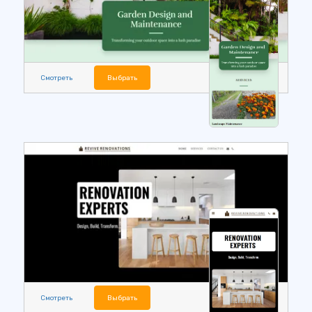
Смотреть
Выбрать
Смотреть
Выбрать