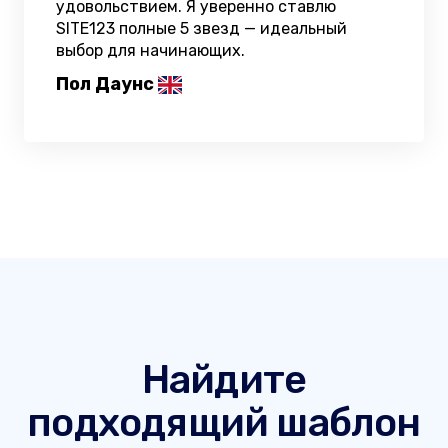
удовольствием. Я уверенно ставлю
SITE123 полные 5 звезд — идеальный
выбор для начинающих.
Пол Даунс
Найдите
подходящий шаблон