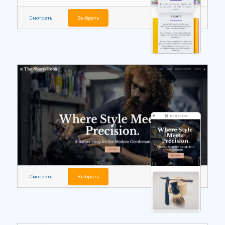
Смотреть
Выбрать
Смотреть
Выбрать