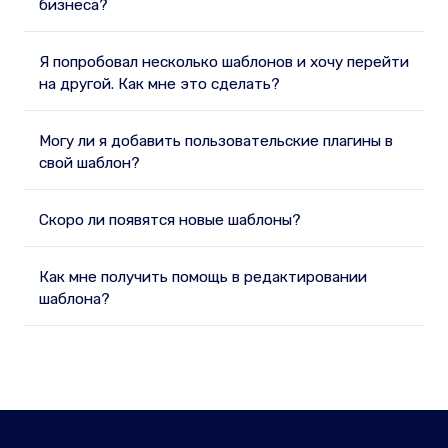
бизнеса?
Я попробовал несколько шаблонов и хочу перейти
на другой. Как мне это сделать?
Могу ли я добавить пользовательские плагины в
свой шаблон?
Скоро ли появятся новые шаблоны?
Как мне получить помощь в редактировании
шаблона?