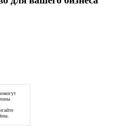
о для вашего бизнеса
помогут
блоны
игайте
йны.