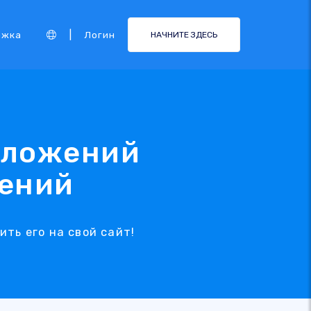
|
ржка
Логин
НАЧНИТЕ ЗДЕСЬ
риложений
жений
ить его на свой сайт!