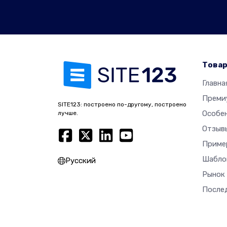
Това
Главна
Преми
SITE123: построено по-другому, построено
Особе
лучше.
Отзыв
Приме
Шабло
Русский
Рынок
После