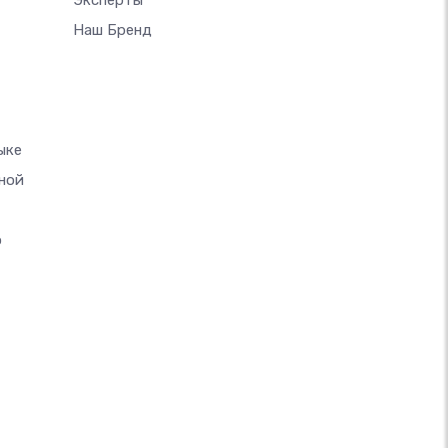
Эксперты
Наш Бренд
ыке
ной
о