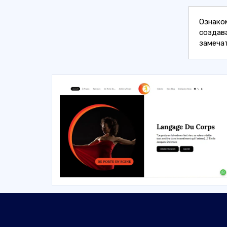
Ознако
создав
замечат