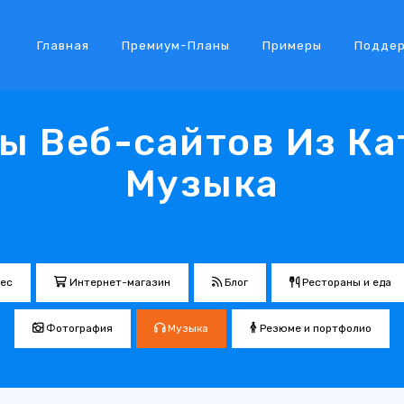
Главная
Премиум-Планы
Примеры
Подде
ы Веб-сайтов Из Ка
Музыка
ес
Интернет-магазин
Блог
Рестораны и еда
Фотография
Музыка
Резюме и портфолио