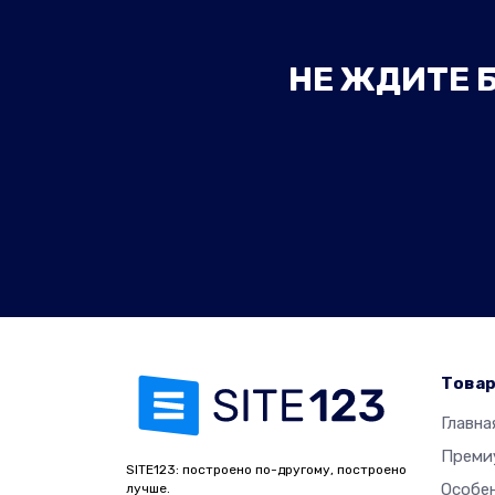
НЕ ЖДИТЕ Б
Това
Главна
Преми
SITE123: построено по-другому, построено
Особе
лучше.