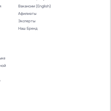
я
Вакансии
(English)
Афилиаты
Эксперты
Наш Бренд
ыке
ной
о