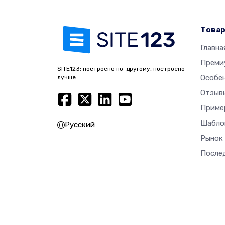
Това
Главна
Преми
SITE123: построено по-другому, построено
Особе
лучше.
Отзыв
Приме
Шабло
Русский
Рынок
После