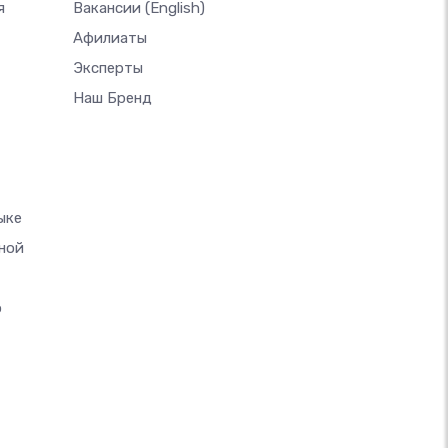
я
Вакансии
(English)
Афилиаты
Эксперты
Наш Бренд
ыке
ной
о