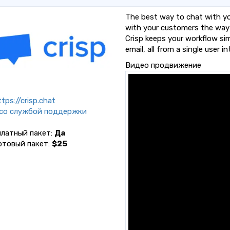
The best way to chat with yo
with your customers the way
Crisp keeps your workflow s
email, all from a single user in
Видео продвижение
tps://crisp.chat
 со службой поддержки
платный пакет:
Да
ртовый пакет:
$25