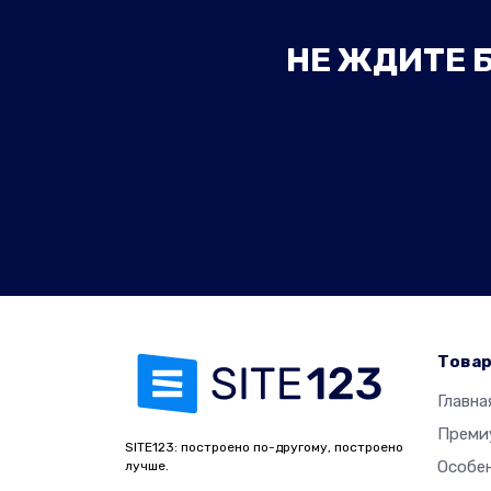
НЕ ЖДИТЕ Б
Това
Главна
Преми
SITE123: построено по-другому, построено
Особе
лучше.