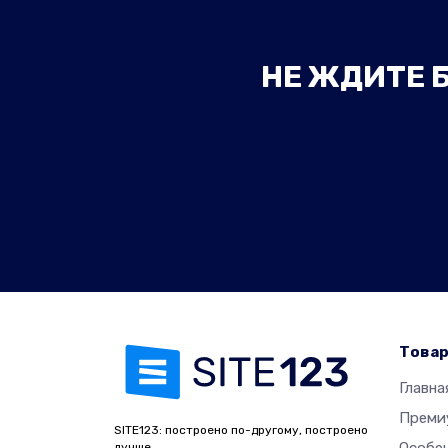
НЕ ЖДИТЕ Б
Това
Главна
Преми
SITE123: построено по-другому, построено
лучше.