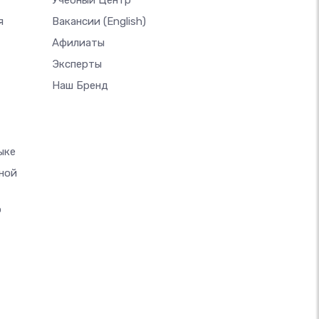
Учебный Центр
я
Вакансии
(English)
Афилиаты
Эксперты
Наш Бренд
ыке
ной
о