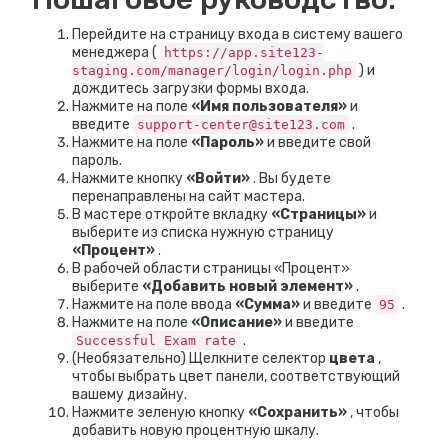
Перейдите на страницу входа в систему вашего
менеджера (
https://app.site123-
) и
staging.com/manager/login/login.php
дождитесь загрузки формы входа.
Нажмите на поле
«Имя пользователя»
и
введите
.
support-center@site123.com
Нажмите на поле
«Пароль»
и введите свой
пароль.
Нажмите кнопку
«Войти»
. Вы будете
перенаправлены на сайт мастера.
В мастере откройте вкладку
«Страницы»
и
выберите из списка нужную страницу
«Процент»
.
В рабочей области страницы «Процент»
выберите
«Добавить новый элемент»
.
Нажмите на поле ввода
«Сумма»
и введите
.
95
Нажмите на поле
«Описание»
и введите
.
Successful Exam rate
(Необязательно) Щелкните селектор
цвета
,
чтобы выбрать цвет панели, соответствующий
вашему дизайну.
Нажмите зеленую кнопку
«Сохранить»
, чтобы
добавить новую процентную шкалу.