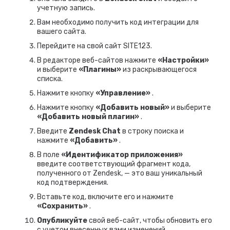
учетную запись.
Вам необходимо получить код интеграции для
вашего сайта.
Перейдите на свой сайт SITE123.
В редакторе веб-сайтов нажмите
«Настройки»
и выберите
«Плагины»
из раскрывающегося
списка.
Нажмите кнопку
«Управление»
.
Нажмите кнопку
«Добавить новый»
и выберите
«Добавить новый плагин»
.
Введите
Zendesk Chat
в строку поиска и
нажмите
«Добавить»
.
В поле
«Идентификатор приложения»
введите соответствующий фрагмент кода,
полученного от Zendesk, — это ваш уникальный
код подтверждения.
Вставьте код, включите его и нажмите
«Сохранить»
.
Опубликуйте
свой веб-сайт, чтобы обновить его
с учетом внесенных вами изменений.