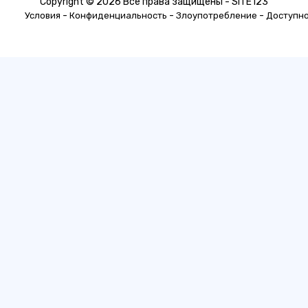
Copyright © 2026 Все права защищены - SITE123
-
-
-
Условия
Конфиденциальность
Злоупотребление
Доступн